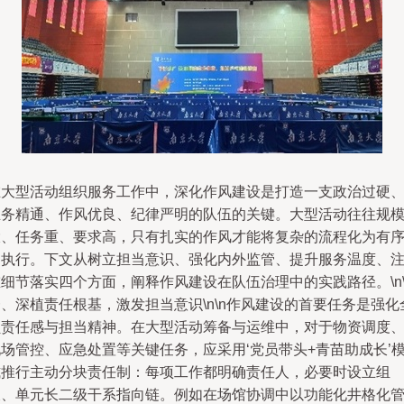
在大型活动组织服务工作中，深化作风建设是打造一支政治过硬
业务精通、作风优良、纪律严明的队伍的关键。大型活动往往规
大、任务重、要求高，只有扎实的作风才能将复杂的流程化为有
的执行。下文从树立担当意识、强化内外监管、提升服务温度、
细节落实四个方面，阐释作风建设在队伍治理中的实践路径。\n\
、深植责任根基，激发担当意识\n\n作风建设的首要任务是强化
员责任感与担当精神。在大型活动筹备与运维中，对于物资调度
场管控、应急处置等关键任务，应采用‘党员带头+青苗助成长’
式推行主动分块责任制：每项工作都明确责任人，必要时设立组
长、单元长二级干系指向链。例如在场馆协调中以功能化井格化