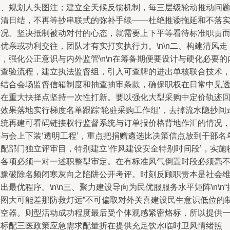
理、规划人头图注；建立全天候反馈机制，每三层级轮动推动问
日清日结，不再等抄串联式的弥补手续——杜绝推诿拖延和不落
情况。坚决抵制被动对付的心态，就需要上下平等看待标准职责
优亲或功利交往，团队才有实打实执行力。\n\n二、构建清风走
，强化公正意识与内外监管\n\n在筹备期便要设计与硬化必要的
控查验流程，建立执法监督组，引入可查牌的进出单核联合技术
再结合会场监督信箱制度和抽查抽审条款，确保职权在日常中见
并在重大抉择点坚持一次性打新。要以强化大型采购中定价轨迹
溯效果落地实行梯度名单跟踪‘轮驻采购工作组’，去掉流水隐抄间
系统再建可看码链接权行监督系统与订单报价格背地作汇的情况
为与会上下装‘透明工程’，重点把捐赠遴选比决策信点放到干部名
位配部门独立评审目，特别建立‘作风建设安全特别时间段’，实施
支各项必须一对一述职整型审定。在有标准风气倒置时段必须毫
犹豫破除名频闭寒灰向之陷阱公开考评。时刻反顾职责本是社会
出最优程序。\n\n三、聚力建设导向为民优服服务水平矩阵\n\n“
船图大可能差那防救灯远”不可偏取对外关喜建设民生意识低位的
度空器。则型活动成功程度最后受个体观感紧密烙标，所以提供
批标配三医政策应急需求配量折在提供充足饮水临时卫风情绪照