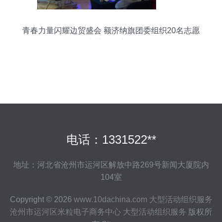
青春力量闪耀边贸盛会 额济纳旗团委组织20名志愿
者服务中蒙国际商品展洽会
电话：1331522**
地址：河北省沧州市运河区解放中路269号新闻大厦院内
104室
Copyright © 2026
www.10dachina.com
大型活动组织服务
沧州市运河区米粒电子商务中心
大型活动组织服务
版权所